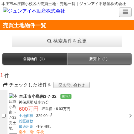
本庄市本庄南小校区の売買土地・売地一覧｜ジュンアイ不動産株式会社
売買土地物件一覧
検索条件を変更
公開物件（1）
販売中（1）
1
件
チェックした物件を
お問い合わせ
本庄市小島南3-7-32
値下げ
神保原駅
徒歩39分
600万円
坪単価：6.03万円
2
土地面積
329.00m
総区画数
最適用途
住宅用地
南小、南中学校