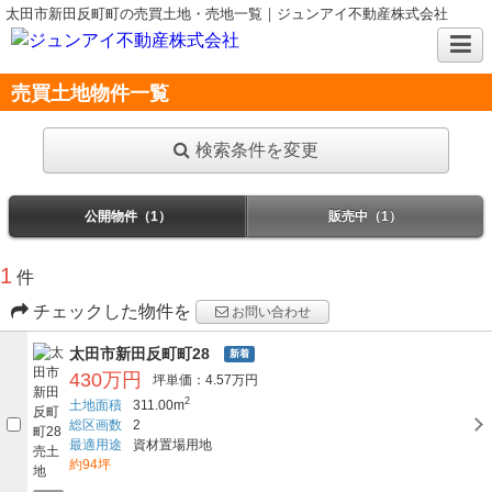
太田市新田反町町の売買土地・売地一覧｜ジュンアイ不動産株式会社
売買土地物件一覧
検索条件を変更
公開物件（1）
販売中（1）
1
件
チェックした物件を
お問い合わせ
太田市新田反町町28
新着
430万円
坪単価：4.57万円
2
土地面積
311.00m
総区画数
2
最適用途
資材置場用地
約94坪