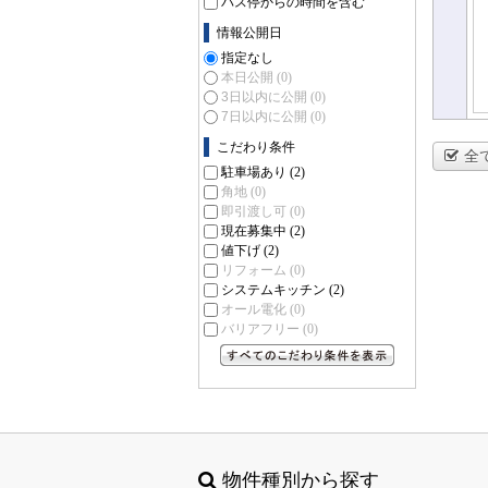
バス停からの時間を含む
情報公開日
指定なし
本日公開
(0)
3日以内に公開
(0)
7日以内に公開
(0)
こだわり条件
全
駐車場あり
(2)
角地
(0)
即引渡し可
(0)
現在募集中
(2)
値下げ
(2)
リフォーム
(0)
システムキッチン
(2)
オール電化
(0)
バリアフリー
(0)
すべてのこだわり条件を見る
物件種別から探す