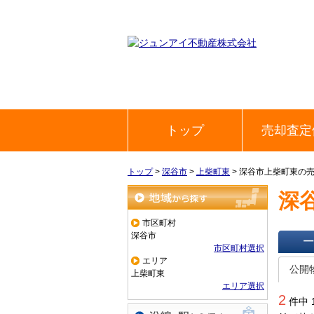
トップ
売却査定
トップ
>
深谷市
>
上柴町東
>
深谷市上柴町東の
深
地域から探す
市区町村
深谷市
市区町村選択
一覧で
エリア
公開
上柴町東
エリア選択
2
件中 