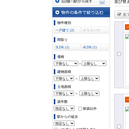
並び替
沿線・駅から探す
全
物件の条件で絞り込む
物件種別
一戸建て (2)
テラスハウ
売
ス (0)
て
間取り
3LDK (1)
4LDK (1)
価格
～
建物面積
～
土地面積
～
築年数
売
新築以外
て
駅からの徒歩