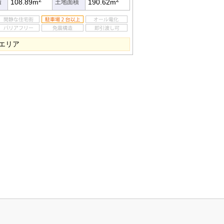
108.89m
190.62m
積
土地面積
エリア