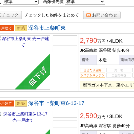
え
画像優先度
てチェック
チェックした物件をまとめて
お問い合わせ
深谷市上柴町東
一戸建
新築
2,790
4LDK
万円
/
JR高崎線 深谷駅
徒歩40分
木造
構造
建物面
都市ガス本下水、東小エリ
深谷市上柴町東6-13-17
一戸建
新築
2,590
3LDK
万円
/
JR高崎線 深谷駅
徒歩40分