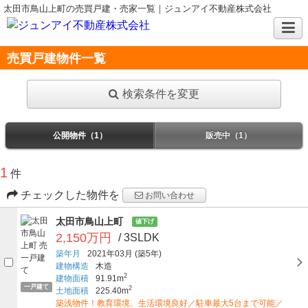
太田市鳥山上町の売買戸建・売家一覧｜ジュンアイ不動産株式会社
売買戸建物件一覧
検索条件を変更
公開物件（1）
販売中（1）
1
件
チェックした物件を
お問い合わせ
太田市鳥山上町
値下げ
2,150万円
/ 3SLDK
築年月
2021年03月
(築5年)
建物構造
木造
2
建物面積
91.91m
一戸建て
2
土地面積
225.40m
築浅物件！教育環境、生活環境良好／駐車最大5台まで可能／