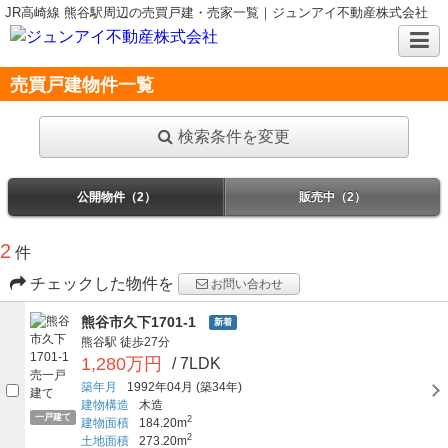
JR高崎線 熊谷駅周辺の売買戸建・売家一覧｜ジュンアイ不動産株式会社
売買戸建物件一覧
検索条件を変更
公開物件（2）
販売中（2）
2
件
チェックした物件を
お問い合わせ
熊谷市久下1701-1
新着
熊谷駅
徒歩27分
1,280万円
/ 7LDK
築年月
1992年04月
(築34年)
建物構造
木造
一戸建て
2
建物面積
184.20m
2
土地面積
273.20m