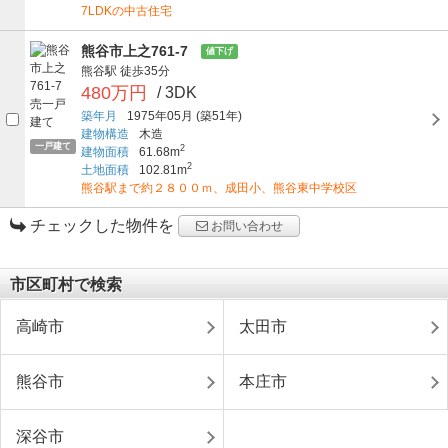
7LDKの中古住宅
熊谷市上之761-7
値下げ
熊谷駅
徒歩35分
480万円
/ 3DK
築年月
1975年05月
(築51年)
建物構造
木造
一戸建て
2
建物面積
61.68m
2
土地面積
102.81m
熊谷駅まで約２８００ｍ、成田小、熊谷東中学校区
チェックした物件を
お問い合わせ
市区町村で検索
高崎市
太田市
熊谷市
本庄市
深谷市