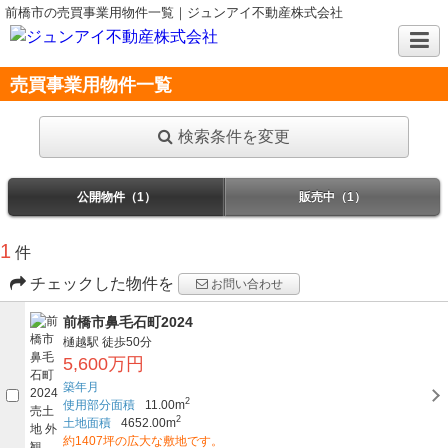
前橋市の売買事業用物件一覧｜ジュンアイ不動産株式会社
売買事業用物件一覧
検索条件を変更
公開物件（1）
販売中（1）
1
件
チェックした物件を
お問い合わせ
前橋市鼻毛石町2024
樋越駅
徒歩50分
5,600万円
築年月
2
使用部分面積
11.00m
2
土地面積
4652.00m
約1407坪の広大な敷地です。